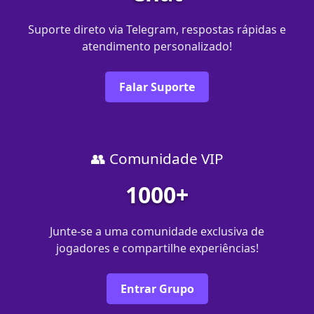
Suporte direto via Telegram, respostas rápidas e
atendimento personalizado!
Falar Suporte
👥 Comunidade VIP
1000+
Junte-se a uma comunidade exclusiva de
jogadores e compartilhe experiências!
Entrar Grupo