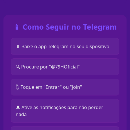
📱 Como Seguir no Telegram
📱 Baixe o app Telegram no seu dispositivo
🔍 Procure por "@79HOficial"
👆 Toque em "Entrar" ou "Join"
🔔 Ative as notificações para não perder
nada