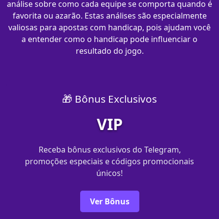
análise sobre como cada equipe se comporta quando é
favorita ou azarão. Estas análises são especialmente
valiosas para apostas com handicap, pois ajudam você
a entender como o handicap pode influenciar o
resultado do jogo.
🎁 Bônus Exclusivos
VIP
Receba bônus exclusivos do Telegram,
promoções especiais e códigos promocionais
únicos!
Ver Bônus