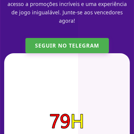
acesso a promoções incríveis e uma experiência
de jogo inigualável. Junte-se aos vencedores
agora!
SEGUIR NO TELEGRAM