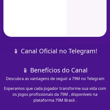
📱 Canal Oficial no Telegram!
📱 Benefícios do Canal
Descubra as vantagens de seguir a 79M no Telegram
Esperamos que cada jogador transforme sua vida com
os jogos profissionais da 79M , disponíveis na
plataforma 79M Brasil .