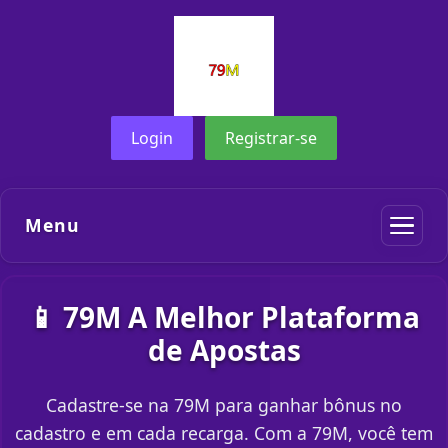
Login
Registrar-se
Menu
📱 79M A Melhor Plataforma
de Apostas
Cadastre-se na 79M para ganhar bônus no
cadastro e em cada recarga. Com a 79M, você tem