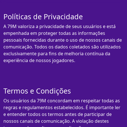
Políticas de Privacidade
A 79M valoriza a privacidade de seus usuários e está
empenhada em proteger todas as informações
pessoais fornecidas durante o uso de nossos canais de
comunicação. Todos os dados coletados são utilizados
exclusivamente para fins de melhoria contínua da
experiência de nossos jogadores.
Termos e Condições
Os usuários da 79M concordam em respeitar todas as
regras e regulamentos estabelecidos. É importante ler
e entender todos os termos antes de participar de
nossos canais de comunicação. A violação destes