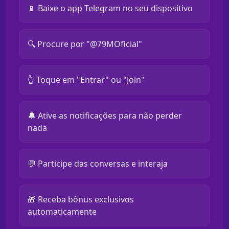
📱 Baixe o app Telegram no seu dispositivo
🔍 Procure por "@79MOficial"
👆 Toque em "Entrar" ou "Join"
🔔 Ative as notificações para não perder
nada
💬 Participe das conversas e interaja
🎁 Receba bônus exclusivos
automaticamente