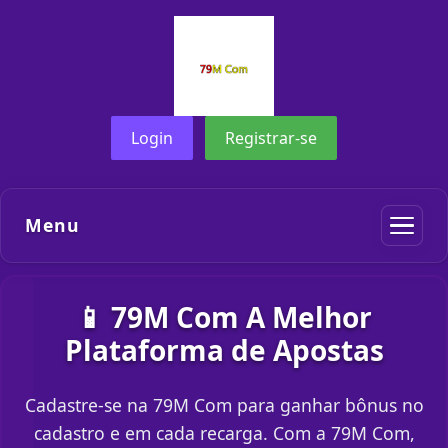
Login
Registrar-se
Menu
📱 79M Com A Melhor
Plataforma de Apostas
Cadastre-se na 79M Com para ganhar bônus no
cadastro e em cada recarga. Com a 79M Com,