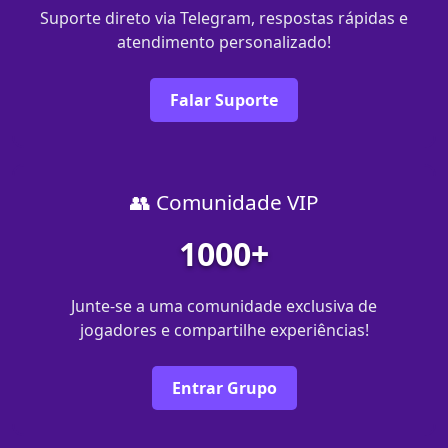
Suporte direto via Telegram, respostas rápidas e
atendimento personalizado!
Falar Suporte
👥 Comunidade VIP
1000+
Junte-se a uma comunidade exclusiva de
jogadores e compartilhe experiências!
Entrar Grupo