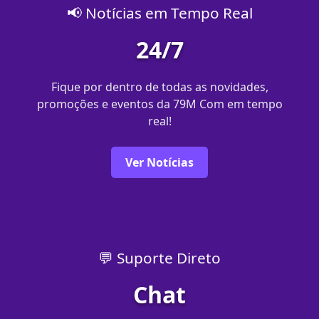
📢 Notícias em Tempo Real
24/7
Fique por dentro de todas as novidades,
promoções e eventos da 79M Com em tempo
real!
Ver Notícias
💬 Suporte Direto
Chat