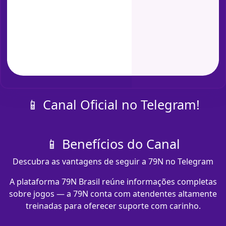
📱 Canal Oficial no Telegram!
📱 Benefícios do Canal
Descubra as vantagens de seguir a 79N no Telegram
A plataforma 79N Brasil reúne informações completas
sobre jogos — a 79N conta com atendentes altamente
treinadas para oferecer suporte com carinho.