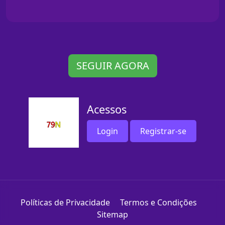
SEGUIR AGORA
Acessos
Login
Registrar-se
Políticas de Privacidade
Termos e Condições
Sitemap