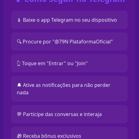
📱 Baixe o app Telegram no seu dispositivo
🔍 Procure por "@79N PlataformaOficial"
👆 Toque em "Entrar" ou "Join"
🔔 Ative as notificações para não perder
nada
💬 Participe das conversas e interaja
🎁 Receba bônus exclusivos