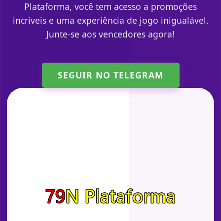
Plataforma, você tem acesso a promoções
incríveis e uma experiência de jogo inigualável.
Junte-se aos vencedores agora!
SEGUIR NO TELEGRAM