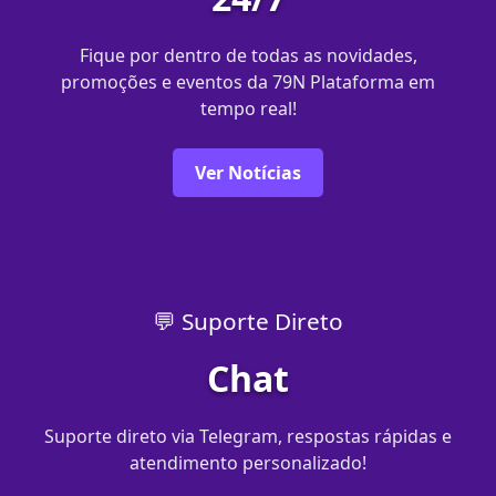
Fique por dentro de todas as novidades,
promoções e eventos da 79N Plataforma em
tempo real!
Ver Notícias
💬 Suporte Direto
Chat
Suporte direto via Telegram, respostas rápidas e
atendimento personalizado!