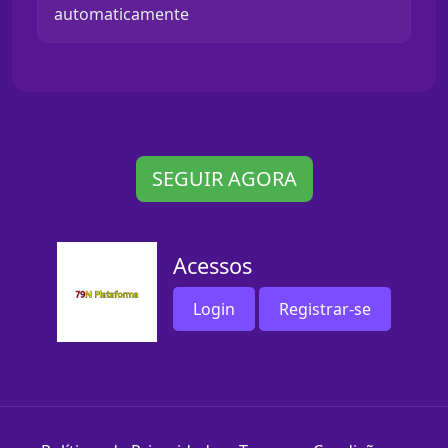
automaticamente
SEGUIR AGORA
Acessos
Login
Registrar-se