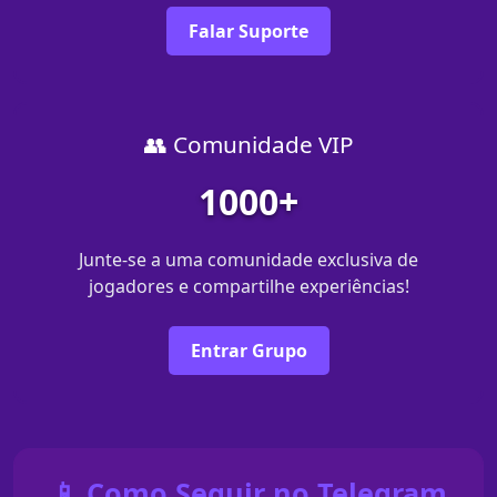
Falar Suporte
👥 Comunidade VIP
1000+
Junte-se a uma comunidade exclusiva de
jogadores e compartilhe experiências!
Entrar Grupo
📱 Como Seguir no Telegram