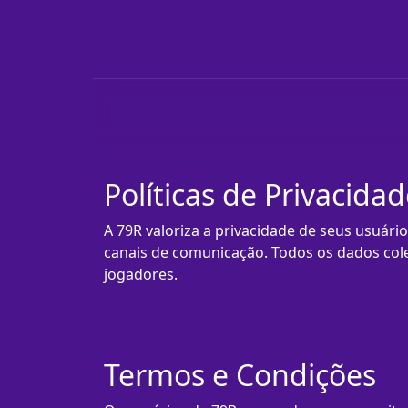
Políticas de Privacida
A 79R valoriza a privacidade de seus usuár
canais de comunicação. Todos os dados cole
jogadores.
Termos e Condições