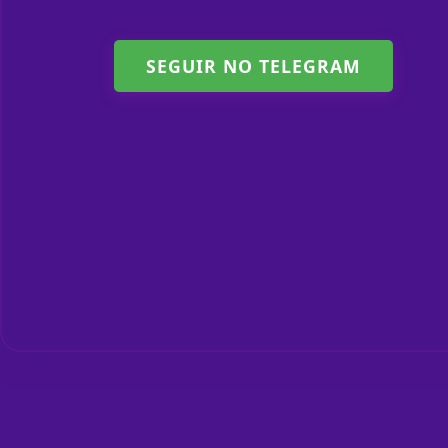
SEGUIR NO TELEGRAM