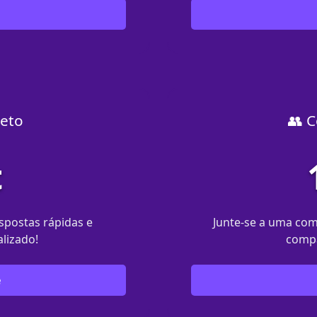
reto
👥 
t
espostas rápidas e
Junte-se a uma com
lizado!
compa
e