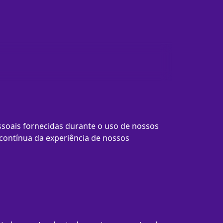
ssoais fornecidas durante o uso de nossos
 contínua da experiência de nossos