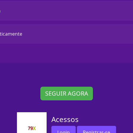
a
aticamente
SEGUIR AGORA
Acessos
Login
Registrar-se