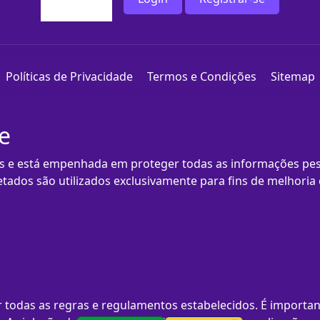
Políticas de Privacidade
Termos e Condições
Sitemap
de
ios e está empenhada em proteger todas as informações pe
tados são utilizados exclusivamente para fins de melhoria
todas as regras e regulamentos estabelecidos. É importan