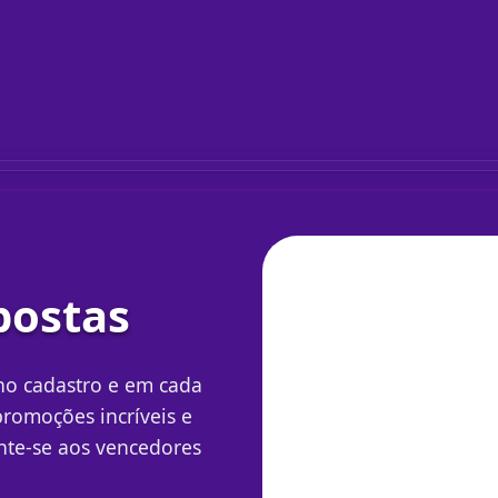
postas
no cadastro e em cada
promoções incríveis e
unte-se aos vencedores