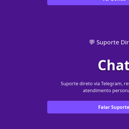
💬 Suporte Di
Cha
Suporte direto via Telegram, r
atendimento persona
Falar Suport