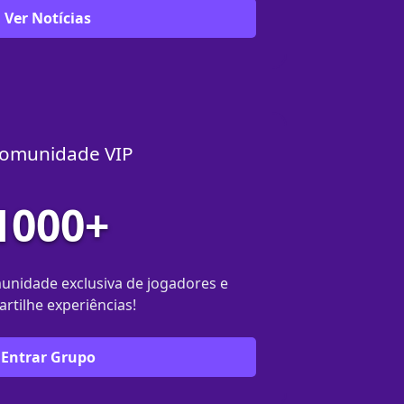
Ver Notícias
Comunidade VIP
1000+
unidade exclusiva de jogadores e
rtilhe experiências!
Entrar Grupo