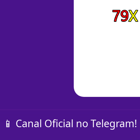
📱 Canal Oficial no Telegram!