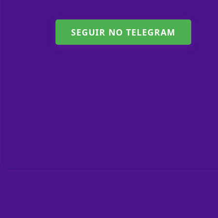
SEGUIR NO TELEGRAM