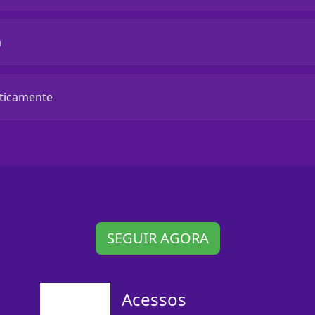
a
aticamente
SEGUIR AGORA
Acessos