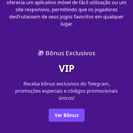
oferecia um aplicativo móvel de fácil utilização ou um
site responsivo, permitindo que os jogadores
desfrutassem de seus jogos favoritos em qualquer
lugar.
🎁 Bônus Exclusivos
VIP
Receba bônus exclusivos do Telegram,
promoções especiais e códigos promocionais
únicos!
Ver Bônus