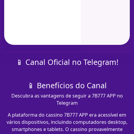
📱 Canal Oficial no Telegram!
📱 Benefícios do Canal
Descubra as vantagens de seguir a 7B777 APP no
Telegram
A plataforma do cassino 7B777 APP era acessível em
vários dispositivos, incluindo computadores desktop,
smartphones e tablets. O cassino provavelmente