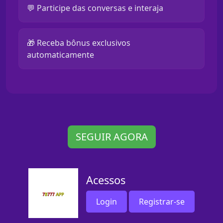
💬 Participe das conversas e interaja
🎁 Receba bônus exclusivos
automaticamente
SEGUIR AGORA
Acessos
Login
Registrar-se