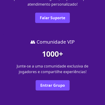
atendimento personalizado!
Falar Suporte
👥 Comunidade VIP
1000+
Junte-se a uma comunidade exclusiva de
jogadores e compartilhe experiências!
Entrar Grupo