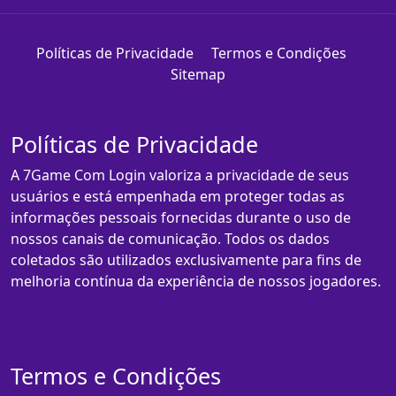
Políticas de Privacidade
Termos e Condições
Sitemap
Políticas de Privacidade
A 7Game Com Login valoriza a privacidade de seus
usuários e está empenhada em proteger todas as
informações pessoais fornecidas durante o uso de
nossos canais de comunicação. Todos os dados
coletados são utilizados exclusivamente para fins de
melhoria contínua da experiência de nossos jogadores.
Termos e Condições