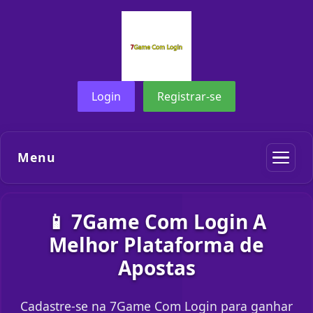
Login
Registrar-se
Menu
📱 7Game Com Login A
Melhor Plataforma de
Apostas
Cadastre-se na 7Game Com Login para ganhar