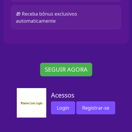
🎁 Receba bônus exclusivos
automaticamente
SEGUIR AGORA
Acessos
Login
Registrar-se