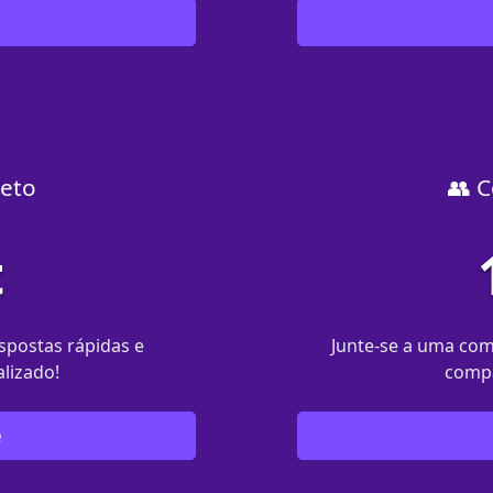
reto
👥 
t
espostas rápidas e
Junte-se a uma com
lizado!
compa
e