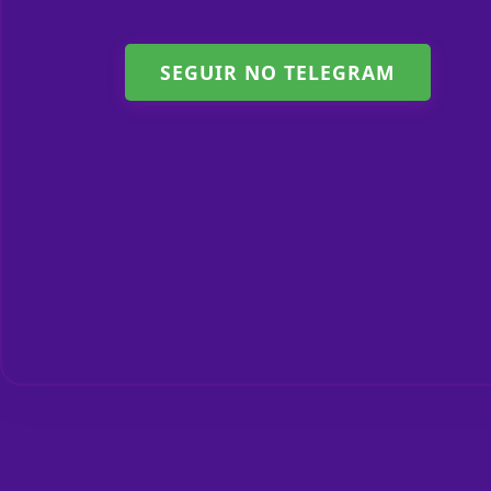
SEGUIR NO TELEGRAM