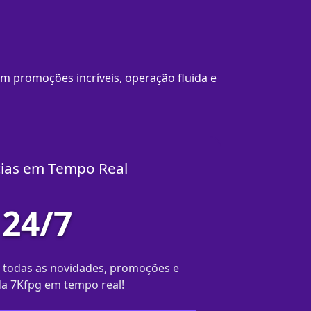
 promoções incríveis, operação fluida e
cias em Tempo Real
24/7
e todas as novidades, promoções e
da 7Kfpg em tempo real!