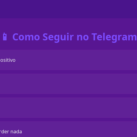
📱 Como Seguir no Telegram
ositivo
erder nada