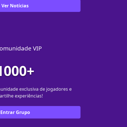
Ver Notícias
Comunidade VIP
1000+
unidade exclusiva de jogadores e
rtilhe experiências!
Entrar Grupo