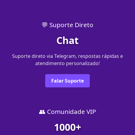
💬 Suporte Direto
Chat
Suporte direto via Telegram, respostas rápidas e
atendimento personalizado!
Falar Suporte
👥 Comunidade VIP
1000+