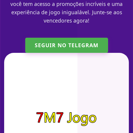
você tem acesso a promoções incríveis e uma
experiência de jogo inigualável. Junte-se aos
vencedores agora!
SEGUIR NO TELEGRAM