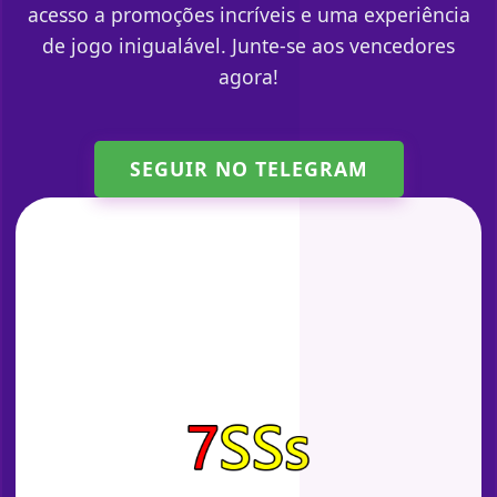
acesso a promoções incríveis e uma experiência
de jogo inigualável. Junte-se aos vencedores
agora!
SEGUIR NO TELEGRAM