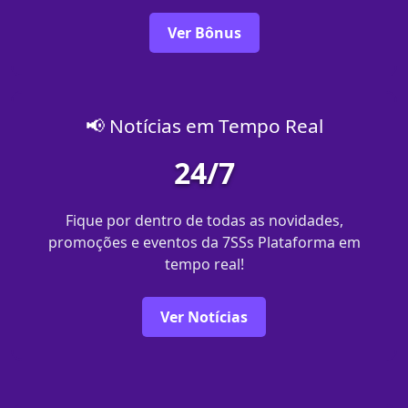
Ver Bônus
📢 Notícias em Tempo Real
24/7
Fique por dentro de todas as novidades,
promoções e eventos da 7SSs Plataforma em
tempo real!
Ver Notícias