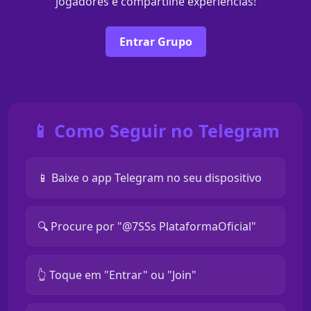
jogadores e compartilhe experiências!
Entrar Grupo
📱 Como Seguir no Telegram
📱 Baixe o app Telegram no seu dispositivo
🔍 Procure por "@7SSs PlataformaOficial"
👆 Toque em "Entrar" ou "Join"