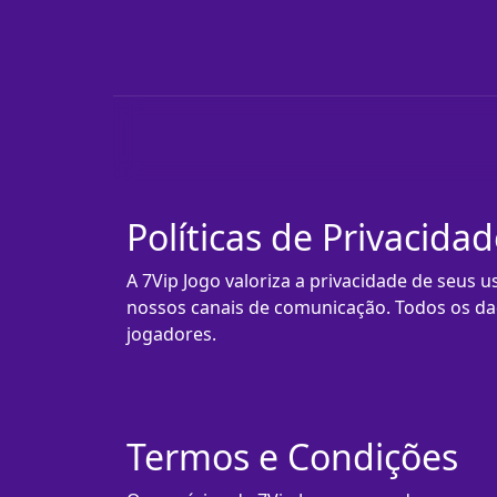
Políticas de Privacida
A 7Vip Jogo valoriza a privacidade de seus
nossos canais de comunicação. Todos os dad
jogadores.
Termos e Condições