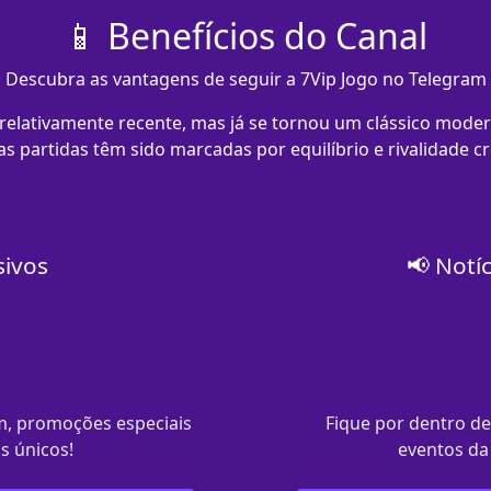
📱 Benefícios do Canal
Descubra as vantagens de seguir a 7Vip Jogo no Telegram
 é relativamente recente, mas já se tornou um clássico mo
 as partidas têm sido marcadas por equilíbrio e rivalidade c
sivos
📢 Notí
m, promoções especiais
Fique por dentro d
s únicos!
eventos da