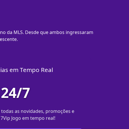
derno da MLS. Desde que ambos ingressaram
rescente.
cias em Tempo Real
24/7
e todas as novidades, promoções e
 7Vip Jogo em tempo real!