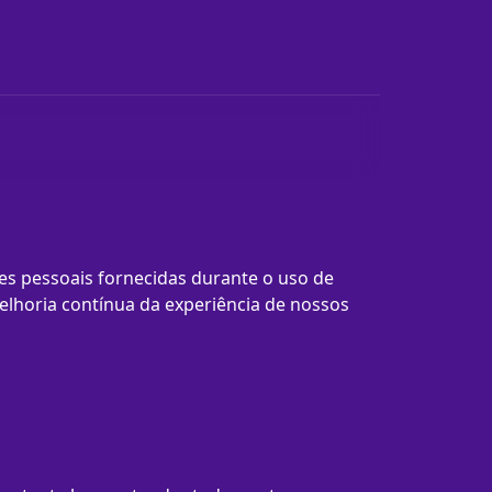
es pessoais fornecidas durante o uso de
elhoria contínua da experiência de nossos