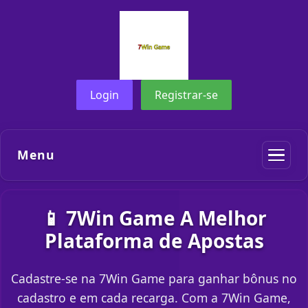
Login
Registrar-se
Menu
📱 7Win Game A Melhor
Plataforma de Apostas
Cadastre-se na 7Win Game para ganhar bônus no
cadastro e em cada recarga. Com a 7Win Game,