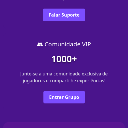
Falar Suporte
👥 Comunidade VIP
1000+
Junte-se a uma comunidade exclusiva de
jogadores e compartilhe experiências!
Entrar Grupo