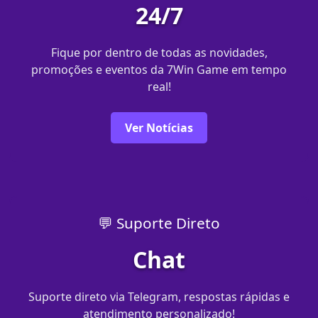
24/7
Fique por dentro de todas as novidades,
promoções e eventos da 7Win Game em tempo
real!
Ver Notícias
💬 Suporte Direto
Chat
Suporte direto via Telegram, respostas rápidas e
atendimento personalizado!