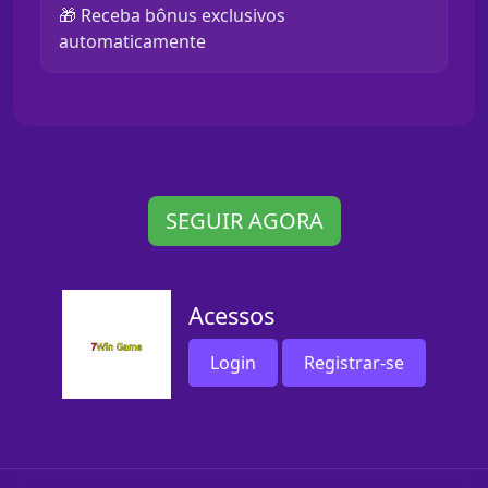
🎁 Receba bônus exclusivos
automaticamente
SEGUIR AGORA
Acessos
Login
Registrar-se