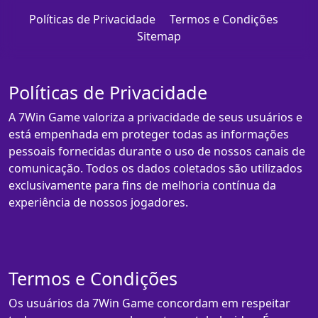
Políticas de Privacidade
Termos e Condições
Sitemap
Políticas de Privacidade
A 7Win Game valoriza a privacidade de seus usuários e
está empenhada em proteger todas as informações
pessoais fornecidas durante o uso de nossos canais de
comunicação. Todos os dados coletados são utilizados
exclusivamente para fins de melhoria contínua da
experiência de nossos jogadores.
Termos e Condições
Os usuários da 7Win Game concordam em respeitar