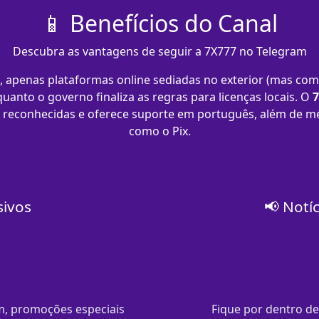
📱 Benefícios do Canal
Descubra as vantagens de seguir a 7X777 no Telegram
l, apenas plataformas online sediadas no exterior (mas co
anto o governo finaliza as regras para licenças locais. O
s reconhecidas e oferece suporte em português, além de m
como o Pix.
sivos
📢 Notí
m, promoções especiais
Fique por dentro d