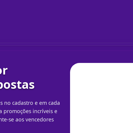
or
postas
s no cadastro e em cada
a promoções incríveis e
unte-se aos vencedores