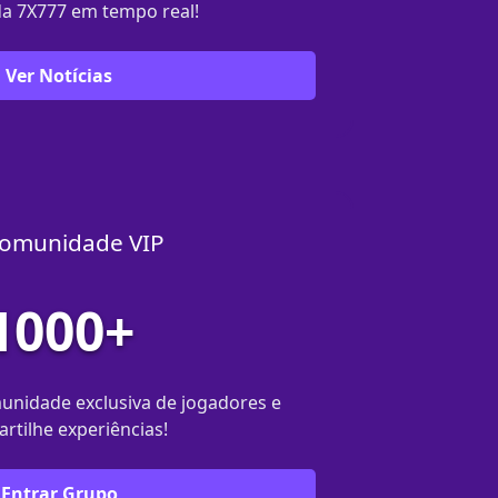
da 7X777 em tempo real!
Ver Notícias
Comunidade VIP
1000+
unidade exclusiva de jogadores e
rtilhe experiências!
Entrar Grupo