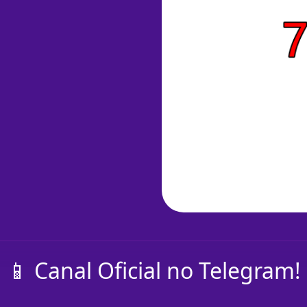
📱 Canal Oficial no Telegram!