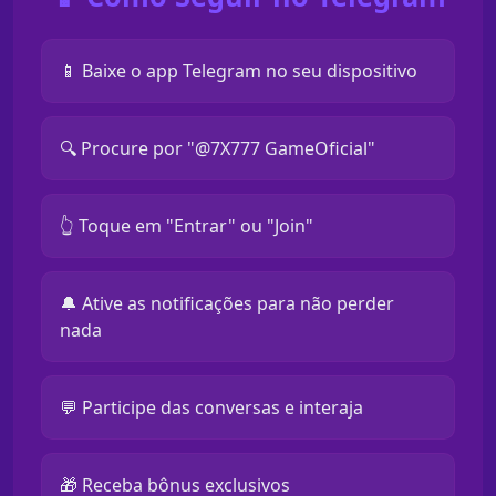
📱 Baixe o app Telegram no seu dispositivo
🔍 Procure por "@7X777 GameOficial"
👆 Toque em "Entrar" ou "Join"
🔔 Ative as notificações para não perder
nada
💬 Participe das conversas e interaja
🎁 Receba bônus exclusivos