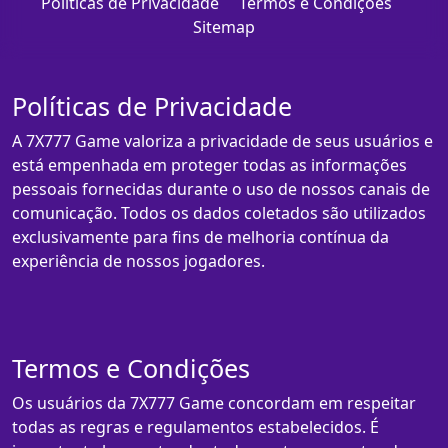
Políticas de Privacidade
Termos e Condições
Sitemap
Políticas de Privacidade
A 7X777 Game valoriza a privacidade de seus usuários e
está empenhada em proteger todas as informações
pessoais fornecidas durante o uso de nossos canais de
comunicação. Todos os dados coletados são utilizados
exclusivamente para fins de melhoria contínua da
experiência de nossos jogadores.
Termos e Condições
Os usuários da 7X777 Game concordam em respeitar
todas as regras e regulamentos estabelecidos. É