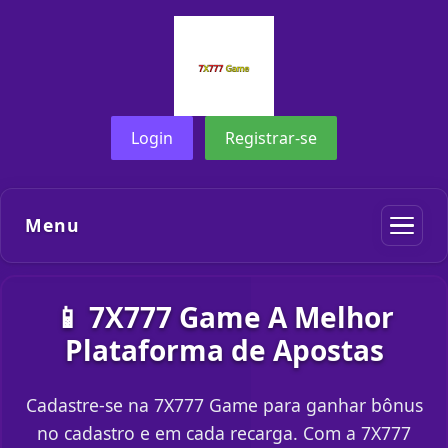
Login
Registrar-se
Menu
📱 7X777 Game A Melhor
Plataforma de Apostas
Cadastre-se na 7X777 Game para ganhar bônus
no cadastro e em cada recarga. Com a 7X777