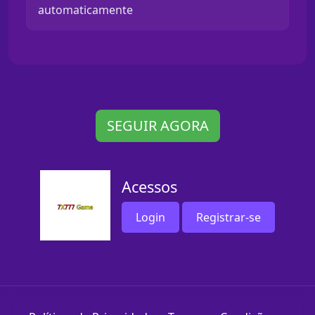
automaticamente
SEGUIR AGORA
Acessos
Login
Registrar-se