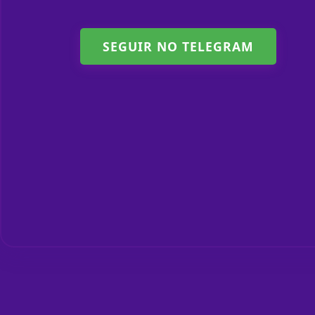
SEGUIR NO TELEGRAM