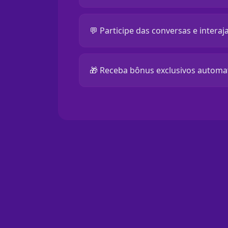
💬 Participe das conversas e interaj
🎁 Receba bônus exclusivos autom