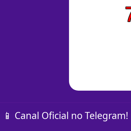
📱 Canal Oficial no Telegram!