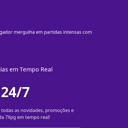
ogador mergulha em partidas intensas com
cias em Tempo Real
24/7
e todas as novidades, promoções e
da 7Xpg em tempo real!