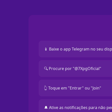
📱 Baixe o app Telegram no seu disp
🔍 Procure por "@7XpgOficial"
👆 Toque em "Entrar" ou "Join"
🔔 Ative as notificações para não p