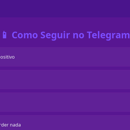
📱 Como Seguir no Telegram
ositivo
erder nada