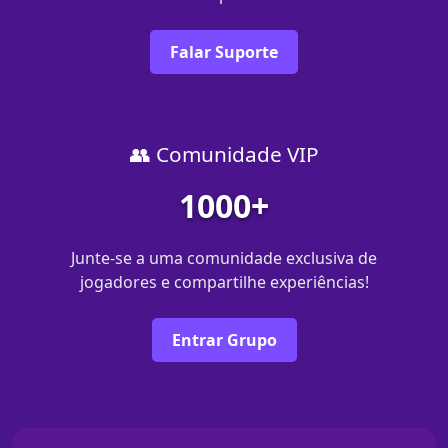
Falar Suporte
👥 Comunidade VIP
1000+
Junte-se a uma comunidade exclusiva de
jogadores e compartilhe experiências!
Entrar Grupo