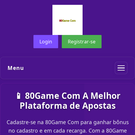
Login
Registrar-se
Menu
📱 80Game Com A Melhor
Plataforma de Apostas
Cadastre-se na 80Game Com para ganhar bônus
no cadastro e em cada recarga. Com a 80Game