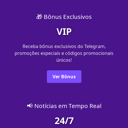
🎁 Bônus Exclusivos
VIP
Receba bônus exclusivos do Telegram,
promoções especiais e códigos promocionais
únicos!
Ver Bônus
📢 Notícias em Tempo Real
24/7