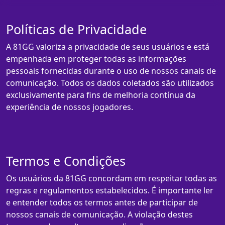
Políticas de Privacidade
A 81GG valoriza a privacidade de seus usuários e está
empenhada em proteger todas as informações
pessoais fornecidas durante o uso de nossos canais de
comunicação. Todos os dados coletados são utilizados
exclusivamente para fins de melhoria contínua da
experiência de nossos jogadores.
Termos e Condições
Os usuários da 81GG concordam em respeitar todas as
regras e regulamentos estabelecidos. É importante ler
e entender todos os termos antes de participar de
nossos canais de comunicação. A violação destes